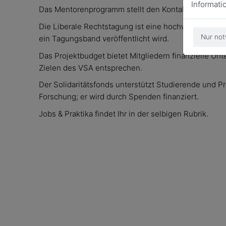
Informati
Das Mentorenprogramm stellt den Kontakt zwischen 
Die Liberale Rechtstagung ist eine hochwertige wis
Nur not
ein Tagungsband veröffentlicht wird.
Das Projektbudget bietet Mitgliedern finanzielle Un
Zielen des VSA entsprechen.
Der Solidaritätsfonds unterstützt Studierende und P
Forschung; er wird durch Spenden finanziert.
Jobs & Praktika findet Ihr in der selbigen Rubrik.