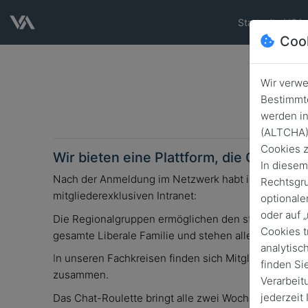
Startseite VSA 
Coo
Wir verwe
Bestimmte
werden in
(ALTCHA) 
Cookies z
Wir bieten eine Plattform, die Gemeins
In diesem
Nach der Anmeldung im Netzwerk habt ihr Zugriff au
Rechtsgru
mitgliederexklusiven Intranet:
optionale
oder auf 
Die Regionalgruppen ermöglichen den steten Kontakt 
Cookies t
gesamte Liberale Familie und stehen allen interessi
analytisc
I
n unseren Fachkreisen finden sich Mitglieder zum 
finden Si
zusammen.
Verarbeit
jederzeit
Das Chat-Roulette bringt alle zwei Wochen zufällig