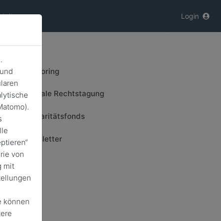
staltungen
Login
.
Mentoring
 und
laren
Liberale Rechtstagung
lytische
Matomo).
Solidaritätsfonds
s
lle
Newsletter
ptieren“
rie von
 mit
tellungen
e können
tere