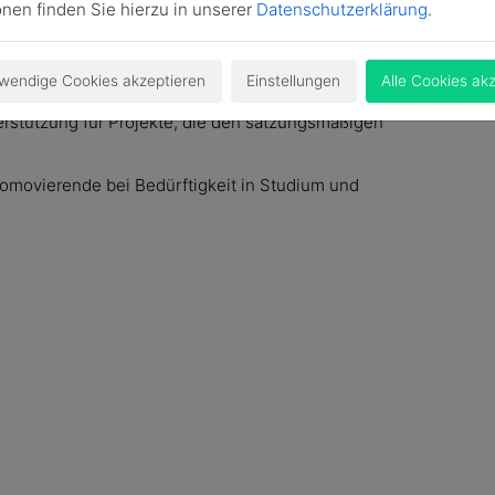
onen finden Sie hierzu in unserer
Datenschutzerklärung
.
Mitgliedern zum gegenseitigen Nutzen her.
senschafltiche Tagung für Juristen, in deren Rahmen
wendige Cookies akzeptieren
Einstellungen
Alle Cookies ak
terstützung für Projekte, die den satzungsmäßigen
romovierende bei Bedürftigkeit in Studium und