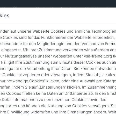
e.V.
Über uns
Mach mit!
Angebote
Kontakt
Veran
kies
nden auf unserer Webseite Cookies und ähnliche Technologien
Unsere Angebote
 Cookies sind für das Funktionieren der Webseite erforderlich,
sbesondere für den Mitgliederlogin und den Versand von Formu
eingesetzt. Mit Ihrer Zustimmung verwenden wir außerdem ana
ur Nutzungsanalyse unserer Webseiten unter vsa-freiheit.org (
chaft und Vernetzung fördert.
 Fall gilt Ihre Zustimmmung zum Einsatz dieser Cookies auch al
f die Angebotsseiten in unserem
ndlage für die Verarbeitung Ihrer Daten. Sie können entweder a
n Cookies akzeptieren oder verweigern, indem Sie auf „alle akze
„nur notwendige Cookies“ klicken, oder eine Auswahl pro Katego
vor Ort; ihre Veranstaltungen richten sich an die
reffen, indem Sie auf „Einstellungen“ klicken. Im Zusammenhang
erten Gästen offen.
hen Cookies fließen keine Daten an Drittanbieter ab. In den Eins
berufs- oder themenspezifischen Austausch
e Detailinformationen zu den einzelnen Cookies sowie des
ungsortes und können die Nutzung von Cookies verweigern. Si
 Ihre Einwilligung widerrufen und Ihre Einstellungen ändern. Wei
 ausgewählte Mitglieder für ein Gespräch zusammen.