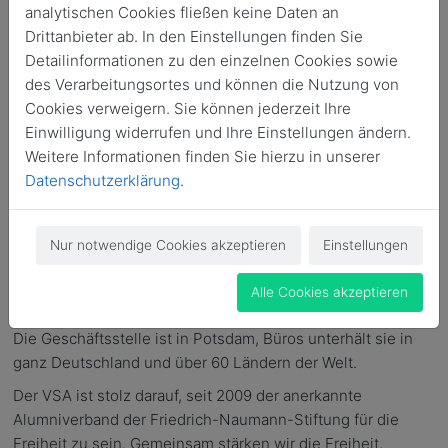
analytischen Cookies fließen keine Daten an
Die Friedrich-Naumann-
Drittanbieter ab. In den Einstellungen finden Sie
Stiftung für die Freiheit bietet
Detailinformationen zu den einzelnen Cookies sowie
auf Grundlage der Idee des Liberalismus Angebote zur
des Verarbeitungsortes und können die Nutzung von
Politischen Bildung in Deutschland und in aller Welt. Mit
Cookies verweigern. Sie können jederzeit Ihre
Veranstaltungen und Publikationen hilft sie Menschen, sich
Einwilligung widerrufen und Ihre Einstellungen ändern.
aktiv im politischen Geschehen einzumischen. Begabte
Weitere Informationen finden Sie hierzu in unserer
junge Menschen fördert sie durch Stipendien. Seit 2007 ist
Datenschutzerklärung
.
der Zusatz "für die Freiheit" Bestandteil
des Stiftungsnamens. Denn die Freiheit hat keine gute
Konjunktur im Deutschland dieser Tage. Umso wichtiger ist
Nur notwendige Cookies akzeptieren
Einstellungen
es, für Freiheit zu werben und darum, die Verantwortung
wahrzunehmen, die mit Freiheit einhergeht. Die FNF tut
Alle Cookies akzeptieren
dies seit deren Gründung am 19. Mai 1958.
Die Geschäftsstelle ist in Potsdam, Büros unterhält sie in
ganz Deutschland und über 60 Ländern der Welt.
Der VSA ist stolz darauf, seit 2009 der anerkannte
Alumniverband der Friedrich-Naumann-Stiftung für die
Freiheit zu sein. Gemeinsam stärken wir die Freiheit.