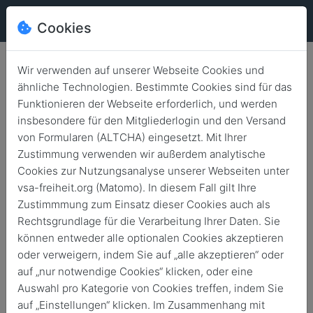
Cookies
Wir verwenden auf unserer Webseite Cookies und
Friedrich-Naumann-Stiftung
ähnliche Technologien. Bestimmte Cookies sind für das
für die Freiheit
Funktionieren der Webseite erforderlich, und werden
insbesondere für den Mitgliederlogin und den Versand
von Formularen (ALTCHA) eingesetzt. Mit Ihrer
Zustimmung verwenden wir außerdem analytische
„Wir sind eine große liberale Familie mit einer großen
Cookies zur Nutzungsanalyse unserer Webseiten unter
Aufgabe: dem gemeinsamen Kampf für die offene
vsa-freiheit.org (Matomo). In diesem Fall gilt Ihre
Gesellschaft, und zwar weltweit. Hierfür brauchen wir
Zustimmmung zum Einsatz dieser Cookies auch als
Begeisterung und Leidenschaft. Und da setzen wir natürlich
Rechtsgrundlage für die Verarbeitung Ihrer Daten. Sie
auf unsere Stipendiaten & Altstipendiaten im VSA." (Prof.
können entweder alle optionalen Cookies akzeptieren
Karl-Heinz Paqué, Vorstandsvorsitzender der FNF)
oder verweigern, indem Sie auf „alle akzeptieren“ oder
auf „nur notwendige Cookies“ klicken, oder eine
Auswahl pro Kategorie von Cookies treffen, indem Sie
Garant für die Freiheit in
auf „Einstellungen“ klicken. Im Zusammenhang mit
Deutschland und der Welt