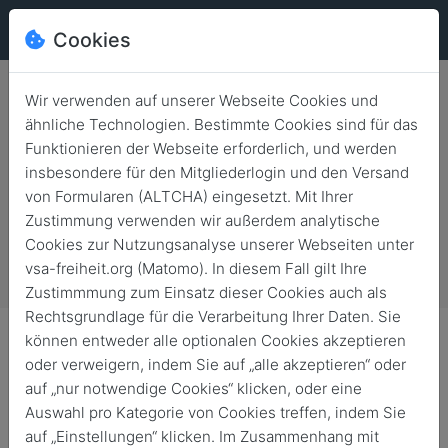
Cookies
Wir verwenden auf unserer Webseite Cookies und
ähnliche Technologien. Bestimmte Cookies sind für das
Anmeldung für Mitglieder
Funktionieren der Webseite erforderlich, und werden
VSA Berlin Grillfest im Garten -
insbesondere für den Mitgliederlogin und den Versand
von Formularen (ALTCHA) eingesetzt. Mit Ihrer
Thema: Unternehmensnachfolge
Zustimmung verwenden wir außerdem analytische
als Lebensentwurf
Cookies zur Nutzungsanalyse unserer Webseiten unter
vsa-freiheit.org (Matomo). In diesem Fall gilt Ihre
Zustimmmung zum Einsatz dieser Cookies auch als
Rechtsgrundlage für die Verarbeitung Ihrer Daten. Sie
können entweder alle optionalen Cookies akzeptieren
oder verweigern, indem Sie auf „alle akzeptieren“ oder
auf „nur notwendige Cookies“ klicken, oder eine
Anmeldung
Auswahl pro Kategorie von Cookies treffen, indem Sie
Bitte füllen Sie das untenstehende Formular aus, um sich für
auf „Einstellungen“ klicken. Im Zusammenhang mit