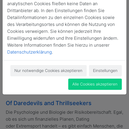
Mitarbeiter der Stiftung in Washington,
analytischen Cookies fließen keine Daten an
D.C. (Bericht)
Drittanbieter ab. In den Einstellungen finden Sie
Liane Knüppel trifft Alumni und Mitarbeiter der Friedrich-
Detailinformationen zu den einzelnen Cookies sowie
Naumann-Stiftung für die Freiheit in Washington, D.C.
des Verarbeitungsortes und können die Nutzung von
Weiterlesen...
Cookies verweigern. Sie können jederzeit Ihre
Einwilligung widerrufen und Ihre Einstellungen ändern.
Weitere Informationen finden Sie hierzu in unserer
Datenschutzerklärung
.
Der Reiz ist das Risiko!
Drei Geschichten, drei Blickwinkel, drei Menschen: Risiko
Nur notwendige Cookies akzeptieren
Einstellungen
als Sucht, als Hobby und als Teil des Berufs. Von
Maximilian Sepp
Weiterlesen...
Alle Cookies akzeptieren
Of Daredevils and Thrillseekers
Die Psychologie und Biologie der Risikobereitschaft. Egal,
ob es sich um finanzielles Planen, Dating
oder Extremsport handelt – es gibt einfach Menschen, die