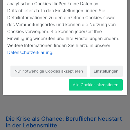
Kulturelles Frühlingserwachen beim VSA
analytischen Cookies fließen keine Daten an
Mit dem Theaterstück "Maria Stuart" von Friedrich Schiller
Drittanbieter ab. In den Einstellungen finden Sie
startet der Fachkreis Kunst & Kultur ins Frühjahr. Die
Detailinformationen zu den einzelnen Cookies sowie
virtuelle Aufführung wird ergänzt durch eine inhaltliche
des Verarbeitungsortes und können die Nutzung von
Einstimmung und einen anschließenden Austausch. Die
Cookies verweigern. Sie können jederzeit Ihre
Initiative geht zurück auf Helena Bach, seit kurzem neue
Einwilligung widerrufen und Ihre Einstellungen ändern.
Koordinatorin des Fachkreises.
Weiterlesen...
Weitere Informationen finden Sie hierzu in unserer
Datenschutzerklärung
.
18. Nov. 2020
Nur notwendige Cookies akzeptieren
Einstellungen
Reality oder Realität
Alle Cookies akzeptieren
Wie sehen wir „Hartz IV“-Empfänger? Von Alisha Morell
Weiterlesen...
Die Krise als Chance: Beruflicher Neustart
in der Lebensmitte